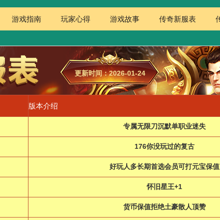
游戏指南
玩家心得
游戏故事
传奇新服表
更新时间：2026-01-24
版本介绍
专属无限刀沉默单职业迷失
176你没玩过的复古
好玩人多长期首选会员可打元宝保值
怀旧星王+1
货币保值拒绝土豪散人顶赞