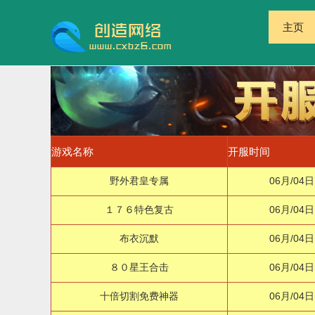
主页
游戏名称
开服时间
野外君皇专属
06月/04日
１７６特色复古
06月/04日
布衣沉默
06月/04日
８０星王合击
06月/04日
十倍切割免费神器
06月/04日