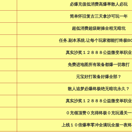
必爆充值低消费高爆率散人必玩
简单怀旧复古三天拿沙可玩一年
超低消费超级耐操全程无暗坑
任务.副本系统.让每个玩家都能打终极BO
真实沙奖１２８８８公益微变单职业
免费进地图所有装备都爆一切靠打
元宝好打装备好爆全部？
散人追梦必爆终极绝无暗坑永久？
真实沙奖１２８８８公益微变单职业
０充领顶赞０充得终极０充玩通关一
上线１０倍爆率零冲全满玩全服一夜终