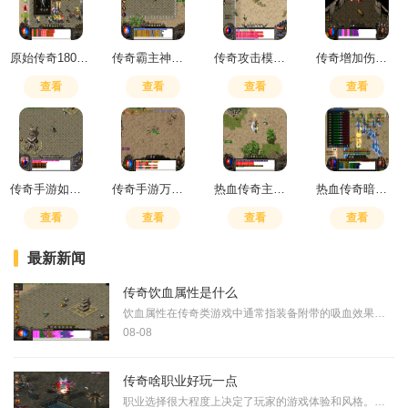
原始传奇180级多少钱
传奇霸主神器合成技巧大全
传奇攻击模式切换问题
传奇增加伤害属性的装备有哪些
查看
查看
查看
查看
传奇手游如何快速提高战斗力等级
传奇手游万年雪霜在哪打开
热血传奇主宰者怎么打怪
热血传奇暗殿装备怎么获得图纸
查看
查看
查看
查看
最新新闻
传奇饮血属性是什么
饮血属性在传奇类游戏中通常指装备附带的吸血效果，这一属性允许玩家在攻击时按照一定比例恢复自身生命值。从游戏机制角度分析，吸血属性的触发条件与物理攻击或特定技能直接
08-08
传奇啥职业好玩一点
职业选择很大程度上决定了玩家的游戏体验和风格。法师职业以其快速的升级速度和高效的打宝能力受到玩家青睐。这种职业在练级阶段不会消耗过多时间，能比其他职业更早进入打宝