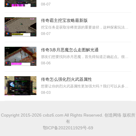
08-07
传奇霸主挖宝攻略最新版
挖宝任务是获取珍稀资源的重要途径，这种探索玩法要求玩家仔细搜寻不同地图区域的宝藏位置，宝藏可能隐藏在海棠林、城门、军营、乔府等场景的特定位置，例如海棠树下的土壤中
08-07
传奇3赤月恶魔怎么走图解光通
朋友们想要找到赤月恶魔，首先得知道正确起点。很多人在第一步就选错了路，导致无法到达最终目的地。根据经验，我们得通过传送功能直接传到赤月峡谷北部，这一点非常重要，因
08-06
传奇怎么强化烈火武器属性
想要让你的烈火武器属性更加强大吗？我们可以从多个方面来提升武器威力。首先最重要的是武器的基础强化，通过消耗相应的材料可以提升武器的攻击力、攻击速度和爆击率等核心属
08-03
Copyright 2015-2026 cxbz6.com All Rights Reserved. 创造网络 版权所
有
鄂ICP备2022011929号-69