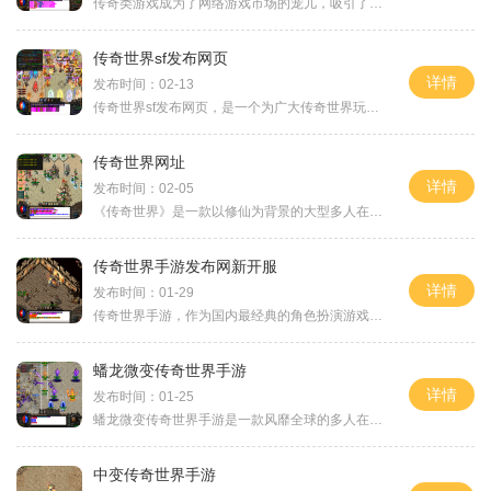
传奇类游戏成为了网络游戏市场的宠儿，吸引了无数玩家的关注和喜爱。而今天，我们要介绍的是最新发布的《传奇世界》网站——新开传奇世界网站发布网。该网站为传奇世界的玩家
传奇世界sf发布网页
详情
发布时间：02-13
传奇世界sf发布网页，是一个为广大传奇世界玩家提供私服信息、资源下载以及社区交流的网站。作为一个热衷于传奇世界游戏的玩家，我对这个网页感到十分兴奋。它为玩家提供了一个
传奇世界网址
详情
发布时间：02-05
《传奇世界》是一款以修仙为背景的大型多人在线角色扮演游戏（MMORPG），由盛大游戏开发并发行。作为国内最早的一批MMORPG之一，《传奇世界》自发布以来便深受玩家喜爱，并成为了
传奇世界手游发布网新开服
详情
发布时间：01-29
传奇世界手游，作为国内最经典的角色扮演游戏，深受玩家们的喜爱，如今终于推出了全新的手游版本。对于那些曾经迷恋过传奇世界的玩家们来说，这无疑是个令人振奋的消息。新开
蟠龙微变传奇世界手游
详情
发布时间：01-25
蟠龙微变传奇世界手游是一款风靡全球的多人在线角色扮演游戏。在这个虚拟的游戏世界中，玩家可以选择不同的角色，并与其他玩家展开激烈的战斗和冒险。游戏拥有精美的画面和丰
中变传奇世界手游