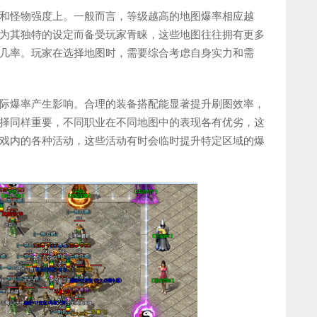
和怪物强度上。一般而言，等级越高的地图爆率相应越
为其独特的设定而备受玩家青睐，这些地图往往拥有更多
几率。玩家在选择地图时，需要综合考虑自身实力和需
际爆率产生影响。合理的装备搭配能显著提升刷图效率，
择同样重要，不同职业在不同地图中的表现各有优劣，这
戏内的各种活动，这些活动有时会临时提升特定区域的爆