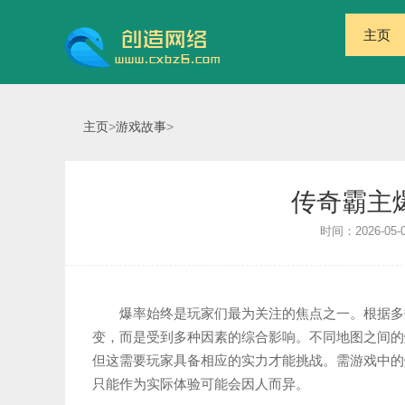
主页
主页
>
游戏故事
>
传奇霸主
时间：2026-05
爆率始终是玩家们最为关注的焦点之一。根据多
变，而是受到多种因素的综合影响。不同地图之间的
但这需要玩家具备相应的实力才能挑战。需游戏中的
只能作为实际体验可能会因人而异。