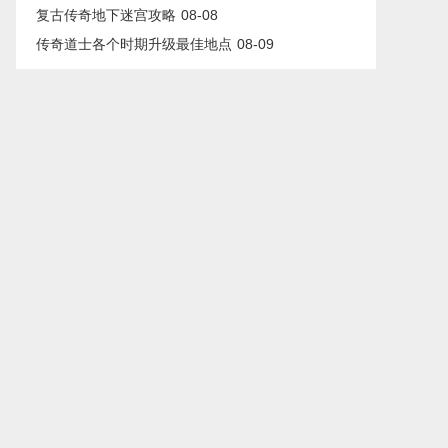
复古传奇地下迷宫攻略
08-08
传奇道士各个时期升级最佳地点
08-09